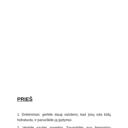
PRIEŠ
1. Drėkinimas: gerkite daug vandens, kad jūsų oda būtų
hidratuota, ir paruoškite ją gydymui.
2. Venkite saulės poveikio: Saugokitės nuo tiesioginių