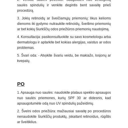
saulės spindulių ir venkite degintis bent savaitę prieš
procedūrą.
3. Jokių retinoidų ar šveičiamųjų priemonių: likus kelioms
dienoms iki gydymo nutraukite retinoidų, šveitimo priemonių
ar bet kokių šiurkščių odos priežiūros priemonių naudojimą.
4. Konsultacija: pasikonsultuokite su savo kosmetologu arba
dermatologu ir aptarkite bet kokias alergijas, vaistus ar odos
problemas.
5. Švari oda: - Atvykite švariu veidu, be makiažo, losjonų ar
kvepalų.
PO
1. Apsauga nuo saulės: naudokite plataus spektro apsaugos
nuo saulės priemones, kurių SPF 30 ar didesnis, kad
apsaugotumėte odą nuo UV spindulių pažeidimų.
2. Švelni odos priežiūra: mažiausiai savaitę po procedūros
nenaudokite šiurkščių produktų, įskaitant retinoidus, rūgštis
ar šveitiklius.