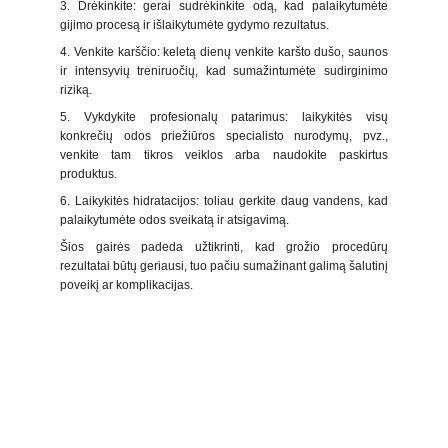
3. Drėkinkite: gerai sudrėkinkite odą, kad palaikytumėte
gijimo procesą ir išlaikytumėte gydymo rezultatus.
4. Venkite karščio: keletą dienų venkite karšto dušo, saunos
ir intensyvių treniruočių, kad sumažintumėte sudirginimo
riziką.
5. Vykdykite profesionalų patarimus: laikykitės visų
konkrečių odos priežiūros specialisto nurodymų, pvz.,
venkite tam tikros veiklos arba naudokite paskirtus
produktus.
6. Laikykitės hidratacijos: toliau gerkite daug vandens, kad
palaikytumėte odos sveikatą ir atsigavimą.
Šios gairės padeda užtikrinti, kad grožio procedūrų
rezultatai būtų geriausi, tuo pačiu sumažinant galimą šalutinį
poveikį ar komplikacijas.