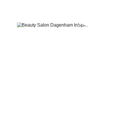
stebuklus. Mano tikslas – pasitikintis ir laimingas žmogus. Suteikite
galimybę pažinti savo odą ir išmokti tinkamai ja rūpintis – kad kiekvieną
rytą, žvelgiant į veidrodį, veidą papuoštų šypsena!