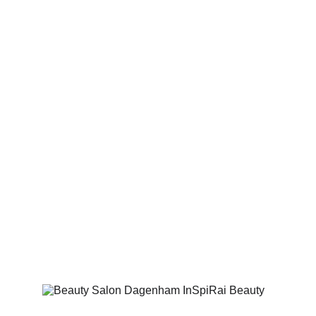
problemas ir kodėl jos atsiranda. Atsižvelgiant į
kliento poreikius, sukuriant individualią priežiūros
rutiną ir pritaikius profesionalias procedūras… visa
tai daro stebuklus. Mano tikslas – pasitikintis savimi
ir laimingas žmogus. Suteikite sau galimybę pažinti
savo odą ir išmokti tinkamai ja rūpintis – kad
kiekvieną rytą, žvelgdami į veidrodį, veide
matytumėte šypseną!
– Raimonda Sutkienė