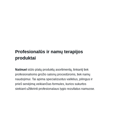
Profesionalūs ir namų terapijos 
produktai
Natinuel
 siūlo platų produktų asortimentą, tinkantį tiek 
profesionalioms grožio salonų procedūroms, tiek namų 
naudojimui. Tai apima specializuotus valiklius, pilingus ir 
prieš senėjimą veikiančias formules, kurios sukurtos 
siekiant užtikrinti profesionalaus lygio rezultatus namuose.