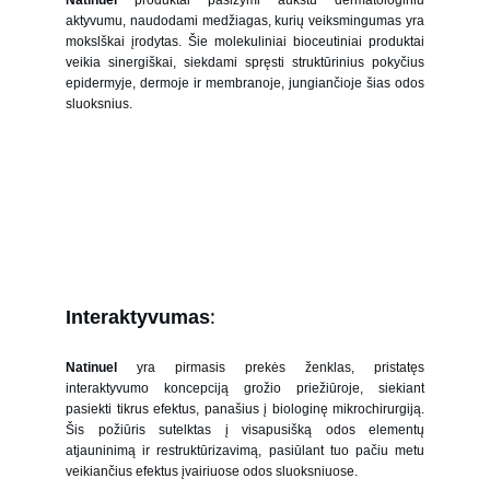
Natinuel
produktai pasižymi aukštu dermatologiniu
aktyvumu, naudodami medžiagas, kurių veiksmingumas yra
mokslškai įrodytas. Šie molekuliniai bioceutiniai produktai
veikia sinergiškai, siekdami spręsti struktūrinius pokyčius
epidermyje, dermoje ir membranoje, jungiančioje šias odos
sluoksnius.
:
Interaktyvumas
Natinuel
yra pirmasis prekės ženklas, pristatęs
interaktyvumo koncepciją grožio priežiūroje, siekiant
pasiekti tikrus efektus, panašius į biologinę mikrochirurgiją.
Šis požiūris sutelktas į visapusišką odos elementų
atjauninimą ir restruktūrizavimą, pasiūlant tuo pačiu metu
veikiančius efektus įvairiuose odos sluoksniuose.