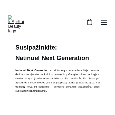
Susipažinkite:
Natinuel Next Generation
Natinuel Next Generation
– tai inovatyvi kosmetikos linija, sukurta
derinant naujausius mokslinius tyrimus ir pažangias biotechnologijas,
siekiant spręsti įvairias odos problemas. Šio prekės ženklo tikslas yra
apsaugoti ir stiprinti odos „biologinį kapitalą“, todėl jis siūlo daugiau nei
tradicinę kovą su senėjimu – dėmesys skiriamas visapusiškai odos
sveikatai ir ilgaamžiškumui.