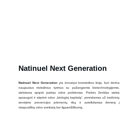
Natinuel Next Generation
Natinuel Next Generation
yra inovatyvi kosmetikos linija, kuri derina
naujausius mokslinius tyrimus su pažangiomis biotechnologijomis,
siekdama spręsti įvairias odos problemas. Prekės ženklas siekia
apsaugoti ir stiprinti odos „biologinį kapitalą“, pereidamas už tradicinių
senėjimo prevencijos priemonių ribų ir sutelkdamas dėmesį į
visapusišką odos sveikatą bei ilgaamžiškumą.